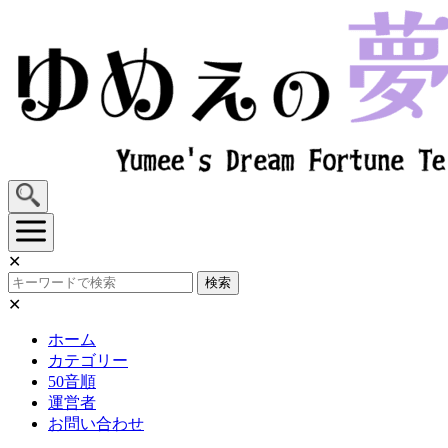
Skip
to
content
✕
検索
✕
ホーム
カテゴリー
50音順
運営者
お問い合わせ