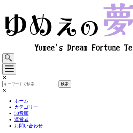
Skip
to
content
✕
検索
✕
ホーム
カテゴリー
50音順
運営者
お問い合わせ