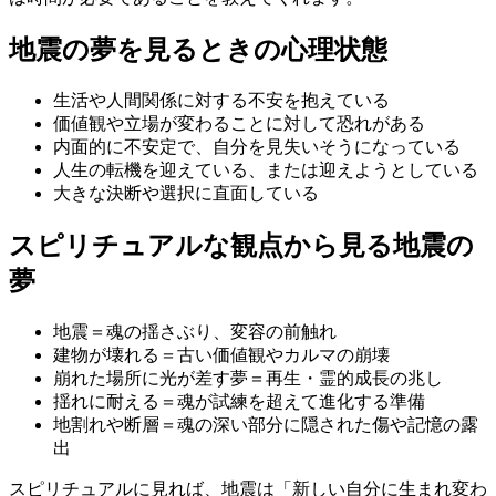
地震の夢を見るときの心理状態
生活や人間関係に対する不安を抱えている
価値観や立場が変わることに対して恐れがある
内面的に不安定で、自分を見失いそうになっている
人生の転機を迎えている、または迎えようとしている
大きな決断や選択に直面している
スピリチュアルな観点から見る地震の
夢
地震＝魂の揺さぶり、変容の前触れ
建物が壊れる＝古い価値観やカルマの崩壊
崩れた場所に光が差す夢＝再生・霊的成長の兆し
揺れに耐える＝魂が試練を超えて進化する準備
地割れや断層＝魂の深い部分に隠された傷や記憶の露
出
スピリチュアルに見れば、地震は「新しい自分に生まれ変わ