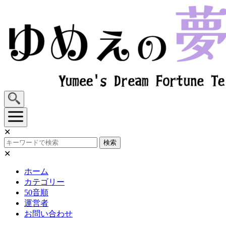
Skip
to
content
✕
検索
✕
ホーム
カテゴリー
50音順
運営者
お問い合わせ