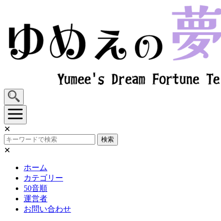
Skip
to
content
✕
検索
✕
ホーム
カテゴリー
50音順
運営者
お問い合わせ