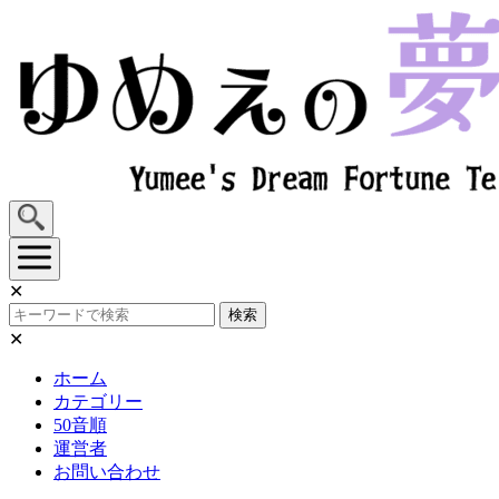
Skip
to
content
✕
検索
✕
ホーム
カテゴリー
50音順
運営者
お問い合わせ