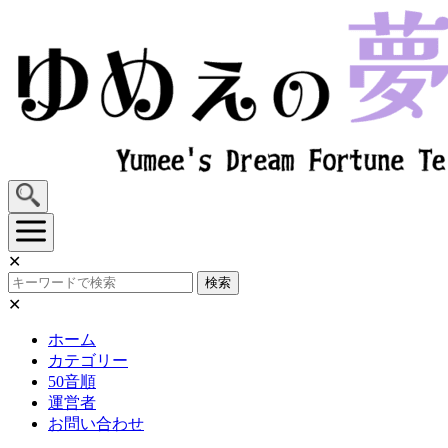
Skip
to
content
✕
検索
✕
ホーム
カテゴリー
50音順
運営者
お問い合わせ