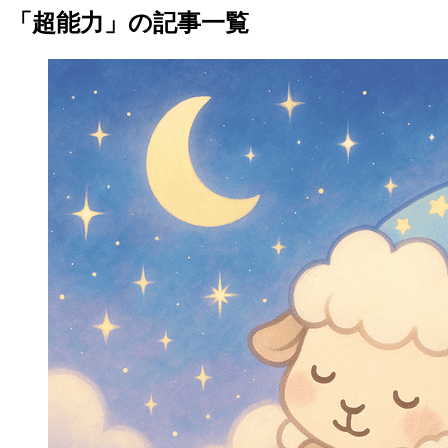
「超能力」の記事一覧