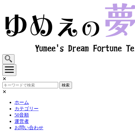
Skip
to
content
✕
検索
✕
ホーム
カテゴリー
50音順
運営者
お問い合わせ