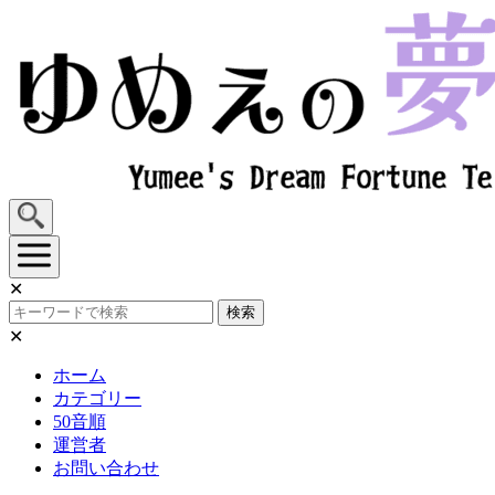
Skip
to
content
✕
検索
✕
ホーム
カテゴリー
50音順
運営者
お問い合わせ