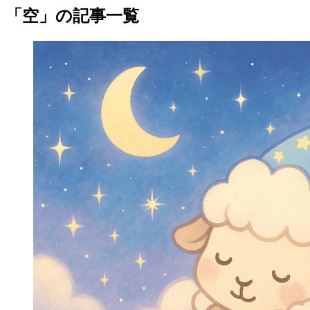
「空」の記事一覧