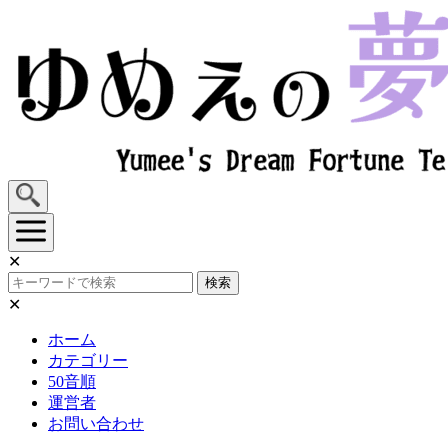
Skip
to
content
✕
検索
✕
ホーム
カテゴリー
50音順
運営者
お問い合わせ