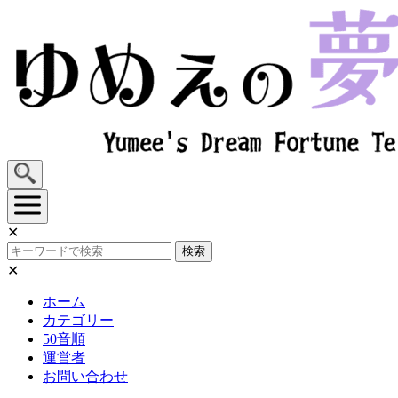
Skip
to
content
✕
検索
✕
ホーム
カテゴリー
50音順
運営者
お問い合わせ