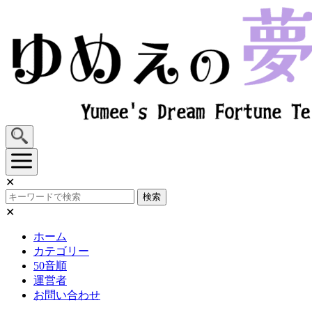
Skip
to
content
✕
検索
✕
ホーム
カテゴリー
50音順
運営者
お問い合わせ