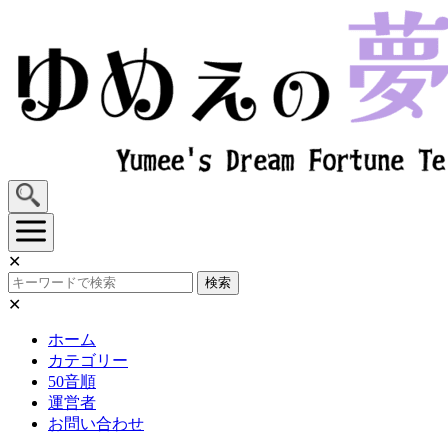
Skip
to
content
✕
検索
✕
ホーム
カテゴリー
50音順
運営者
お問い合わせ