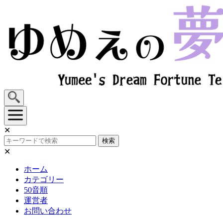
Skip
to
content
✕
検索
✕
ホーム
カテゴリー
50音順
運営者
お問い合わせ