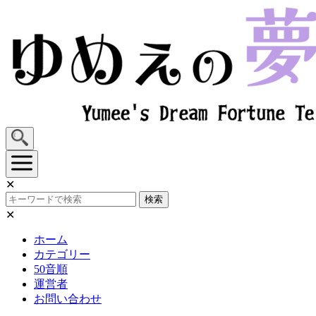
Skip
to
content
✕
検索
✕
ホーム
カテゴリー
50音順
運営者
お問い合わせ