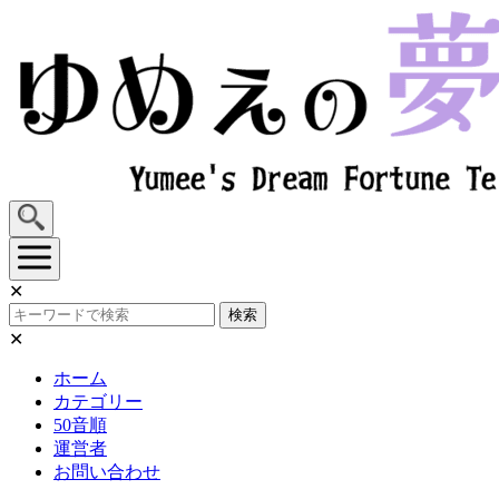
Skip
to
content
✕
検索
✕
ホーム
カテゴリー
50音順
運営者
お問い合わせ