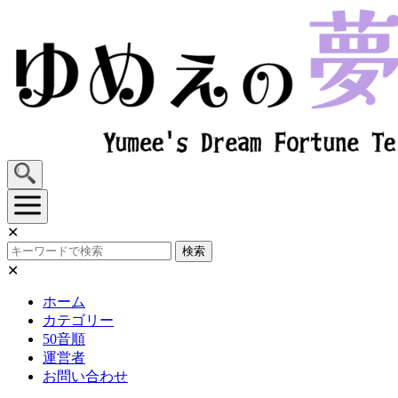
Skip
to
content
✕
検索
✕
ホーム
カテゴリー
50音順
運営者
お問い合わせ