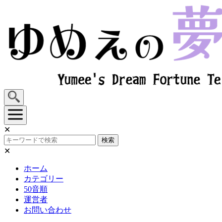
Skip
to
content
✕
検索
✕
ホーム
カテゴリー
50音順
運営者
お問い合わせ