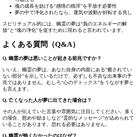
魂の成長を妨げる“感情の残滓”を手放す必要性
夢の中で浄化されたなら、運気や波動が好転する兆し
スピリチュアル的には、幽霊の夢は“負のエネルギーの解
放”と“魂の浄化”を促すために現れると言われています。
よくある質問（Q&A）
Q. 幽霊の夢は悪いことが起きる前兆ですか？
いいえ。幽霊の夢は、あなた自身の内面にある“癒されてい
ない部分”を示しているだけで、必ずしも不吉な出来事の予
兆ではありません。むしろ“心のデトックス”をうながす夢と
も言えます。
Q. 亡くなった人が夢に出てきた場合は？
その人が伝えていた言葉や雰囲気に注目してください。多く
の場合、慰めや励ましなど“霊的なメッセージ”が込められて
いることがあります。恐れる必要はありません。
Q. 幽霊が怖くなかったのはなぜ？