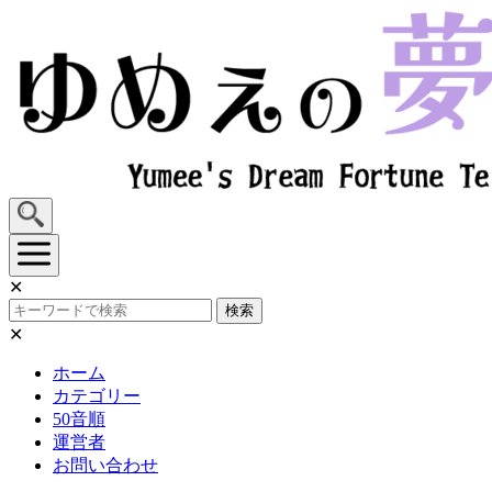
Skip
to
content
✕
検索
✕
ホーム
カテゴリー
50音順
運営者
お問い合わせ