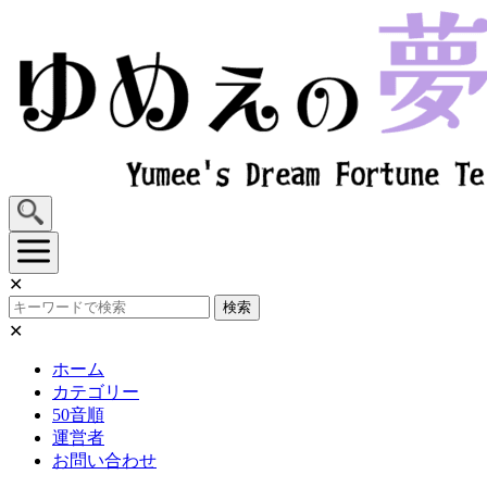
Skip
to
content
✕
検索
✕
ホーム
カテゴリー
50音順
運営者
お問い合わせ