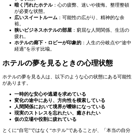
暗く汚れたホテル
：心の疲弊、迷いや後悔。整理整頓
が必要な状態。
広いスイートルーム
：可能性の広がり、精神的な余
裕。
狭いビジネスホテルの部屋
：窮屈な人間関係、生活の
疲れ。
ホテルの廊下・ロビーが印象的
：人生の分岐点や“途中
経過”を示す比喩。
ホテルの夢を見るときの心理状態
ホテルの夢を見る人は、以下のような心の状態にある可能性
があります。
一時的な安心や逃避を求めている
変化の途中にあり、方向性を模索している
人間関係において境界が曖昧になっている
現実のストレスを忘れたい、癒されたい
仮の立場や役割に疲れている
とくに“自宅”ではなく“ホテル”であることが、「本当の自分