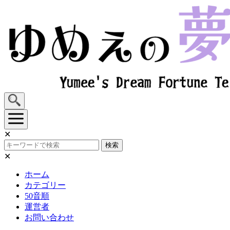
Skip
to
content
✕
検索
✕
ホーム
カテゴリー
50音順
運営者
お問い合わせ