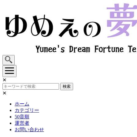
Skip
to
content
✕
検索
✕
ホーム
カテゴリー
50音順
運営者
お問い合わせ