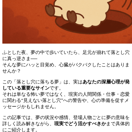
ふとした夜、夢の中で歩いていたら、足元が崩れて落とし穴
に真っ逆さま──
そんな夢にハッと目覚め、心臓がバクバクしたことはありま
せんか？
この「落とし穴に落ちる夢」は、実は
あなたの深層心理が発
している重要なサイン
です。
それは単なる怖い夢ではなく、現実の人間関係・仕事・恋愛
に関わる“見えない落とし穴”への警告や、心の準備を促すメ
ッセージかもしれません。
この記事では、夢の状況や感情、登場人物ごとに夢の意味を
詳しく読み解きながら、
現実でどう活かすべきか
まで具体的
にご紹介します。