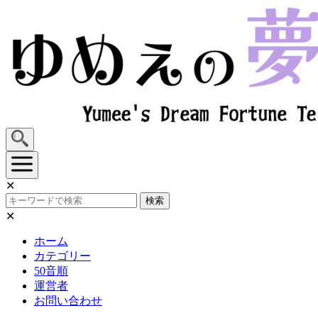
Skip
to
content
✕
検索
✕
ホーム
カテゴリー
50音順
運営者
お問い合わせ