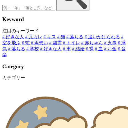
K
eyword
注目のキーワード
# 好きな人
# 元カレ
# キス
# 猫
# 落ちる
# 追いかけられる
#
空を飛ぶ
# 蛇
# 両想い
# 幽霊
# トイレ
# 赤ちゃん
# 火事
# 浮
気
# 落ちる
# 学校
# 好きな人
# 車
# 結婚
# 裸
# 血
# お金
# 音
楽
C
ategory
カテゴリー