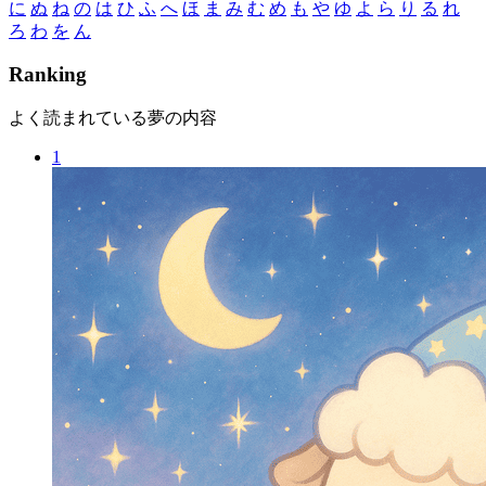
に
ぬ
ね
の
は
ひ
ふ
へ
ほ
ま
み
む
め
も
や
ゆ
よ
ら
り
る
れ
ろ
わ
を
ん
R
anking
よく読まれている夢の内容
1