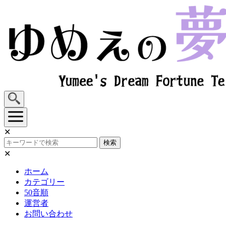
Skip
to
content
✕
検索
✕
ホーム
カテゴリー
50音順
運営者
お問い合わせ