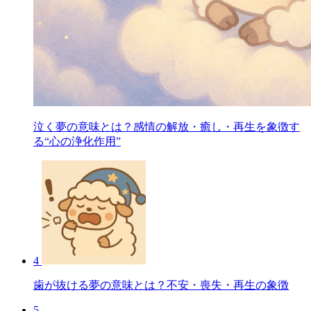
泣く夢の意味とは？感情の解放・癒し・再生を象徴す
る“心の浄化作用”
4
歯が抜ける夢の意味とは？不安・喪失・再生の象徴
5