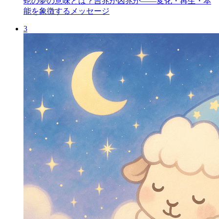
蛇の夢の意味とは？吉兆か凶兆か――変化・再生・本
能を象徴するメッセージ
3