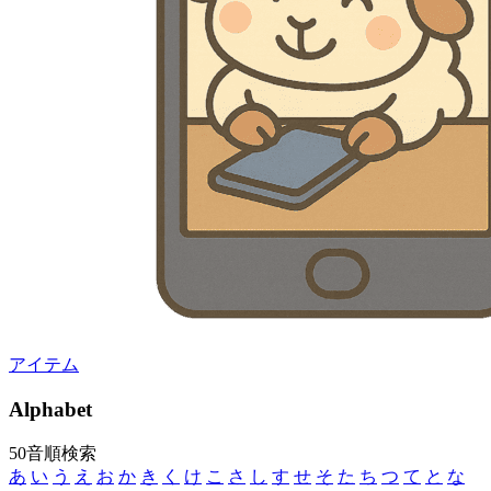
アイテム
A
lphabet
50音順検索
あ
い
う
え
お
か
き
く
け
こ
さ
し
す
せ
そ
た
ち
つ
て
と
な